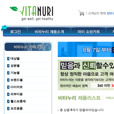
대상별
성분별
기능별
브랜드별
다이어트
피부미용
헬스보충제
보조용품
총 상품
0
개가 정렬되어있습니다