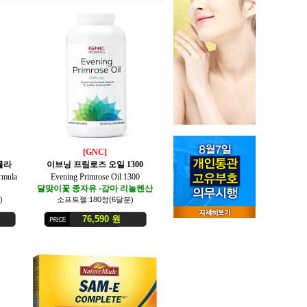
[GNC]
뮬라
이브닝 프림로즈 오일 1300
rmula
Evening Primrose Oil 1300
달맞이꽃 종자유 -감마 리놀렌산
)
소프트젤:180정(6달분)
76,590 원