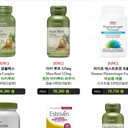
[GNC]
[GNC]
[GNC]
 컴플렉스
마카 루트 525mg
파이토 에스트로겐 포
a Complex
Maca Root 525mg
Womens Phytoestrogen Fo
 마카루트
천연 마카뿌리 파우더
여성용 제품
60정(1달분)
캡슐:100정(3달분)
소프트젤:120정(2달분
,380 원
58,380 원
70,730 원