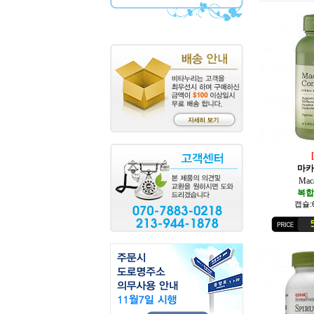
마카
Mac
복합
캡슐:
58