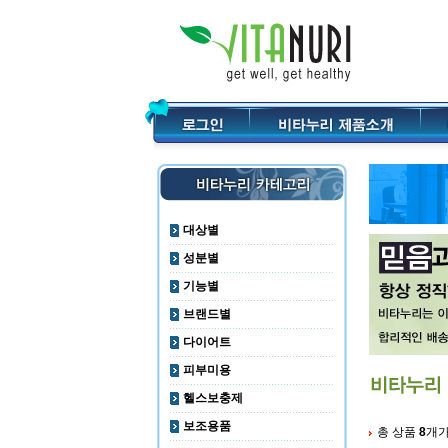
대상별
성분별
기능별
브랜드별
다이어트
피부미용
헬스보충제
보조용품
총 상품
8
개