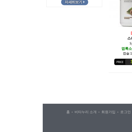
스
S
엽록소
캡슐:1
30
홈
비타누리 소개
회원가입
로그
•
•
•