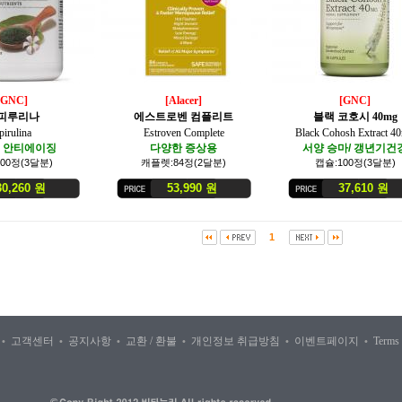
[GNC]
[Alacer]
[GNC]
피루리나
에스트로벤 컴플리트
블랙 코호시 40mg
pirulina
Estroven Complete
Black Cohosh Extract 4
 안티에이징
다양한 증상용
서양 승마/ 갱년기건
00정(3달분)
캐플렛:84정(2달분)
캡슐:100정(3달분)
,260 원
53,990 원
37,610 원
1
인
고객센터
공지사항
교환 / 환불
개인정보 취급방침
이벤트페이지
Terms
•
•
•
•
•
•